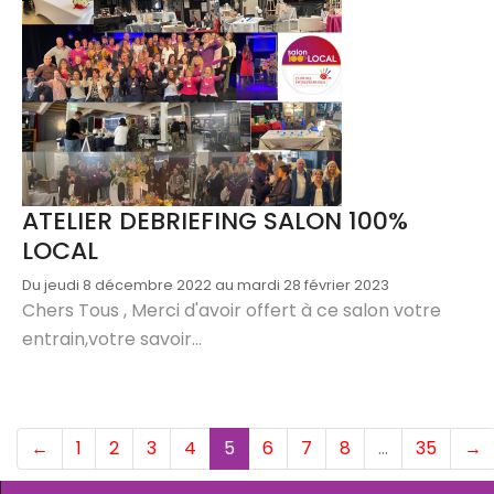
ATELIER DEBRIEFING SALON 100%
LOCAL
Du jeudi 8 décembre 2022 au mardi 28 février 2023
Chers Tous , Merci d'avoir offert à ce salon votre
entrain,votre savoir...
(current)
←
1
2
3
4
5
6
7
8
…
35
→