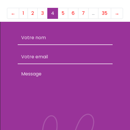
(current)
←
1
2
3
4
5
6
7
…
35
→