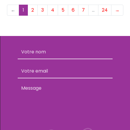
(current)
←
1
2
3
4
5
6
7
…
24
→