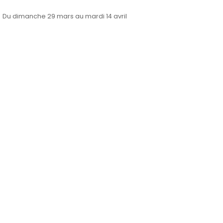
Du dimanche 29 mars au mardi 14 avril
🍷 Envie de
rencontrer
d’autres
entrepreneurs
locaux dans une
ambiance
conviviale...