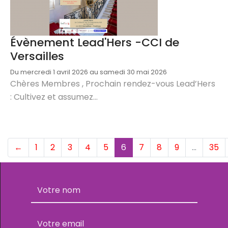
Évènement Lead'Hers -CCI de
Versailles
Du mercredi 1 avril 2026 au samedi 30 mai 2026
Chères Membres , Prochain rendez-vous Lead’Hers
: Cultivez et assumez...
(current)
←
1
2
3
4
5
6
7
8
9
…
35