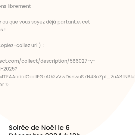
ons librement
 ou que vous soyez déjà partant.e, cet
s !
copiez-collez url ) :
ect.com/collect/description/586027-y-
l-2025?
MTEAAadalOadlFGrA0i2vVwDsnwuS7N43cZp1_2uA8fNBl
rer ✨
Soirée de Noël le 6