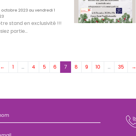
 octobre 2023 au vendredi 1
23
re stand en exclusivité !!!
siez partie...
(current)
←
1
…
4
5
6
7
8
9
10
…
35