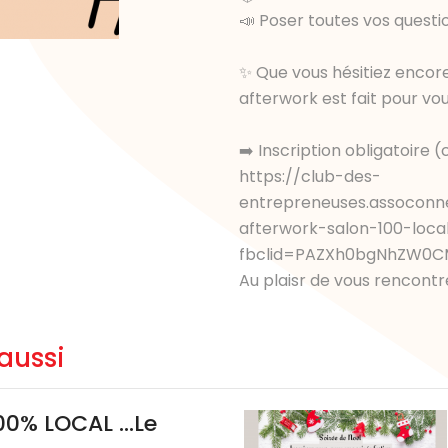
📣 Poser toutes vos questi
✨ Que vous hésitiez encore
afterwork est fait pour vou
➡️ Inscription obligatoire (
https://club-des-
entrepreneuses.assoconn
afterwork-salon-100-loca
fbclid=PAZXh0bgNhZW0C
Au plaisr de vous rencont
aussi
0% LOCAL ...Le