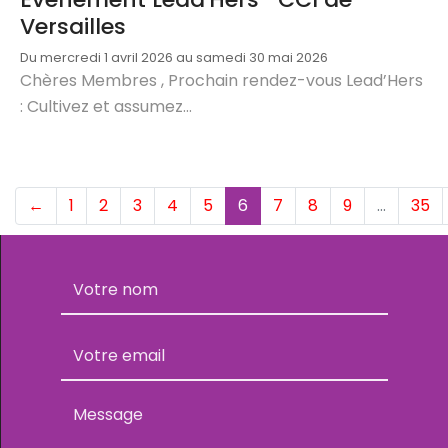
Versailles
Du mercredi 1 avril 2026 au samedi 30 mai 2026
Chères Membres , Prochain rendez-vous Lead’Hers
: Cultivez et assumez...
(current)
←
1
2
3
4
5
6
7
8
9
…
35