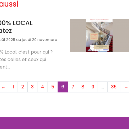
aussi
00% LOCAL
atez
oût 2025 au jeudi 20 novembre
% Local, c’est pour qui ?
es celles et ceux qui
nt...
(current)
←
1
2
3
4
5
6
7
8
9
…
35
→