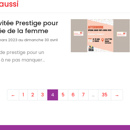
aussi
vitée Prestige pour
née de la femme
ars 2023 au dimanche 30 avril
 de prestige pour un
à ne pas manquer...
(current)
←
1
2
3
4
5
6
7
…
35
→