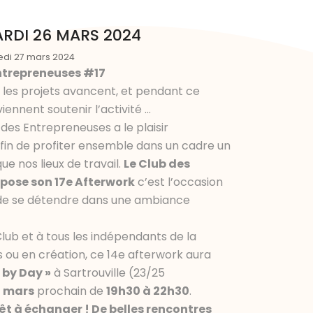
RDI 26 MARS 2024
edi 27 mars 2024
ntrepreneuses #17
 les projets avancent, et pendant ce
ennent soutenir l’activité …
 des Entrepreneuses a le plaisir
afin de profiter ensemble dans un cadre un
e nos lieux de travail.
Le Club des
pose son 17e Afterwork
c’est l’occasion
 de se détendre dans une ambiance
ub et à tous les indépendants de la
és ou en création, ce 14e afterwork aura
 by Day »
à Sartrouville (23/25
 mars
prochain de
19h30 à 22h30
.
t à échanger ! De belles rencontres