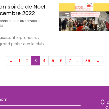
ion soirée de Noel
écembre 2022
cembre 2022 au samedi 31
22
uses,entrepreneurs ,
rand plaisir que le club...
(current)
←
1
2
3
4
5
6
7
…
35
→