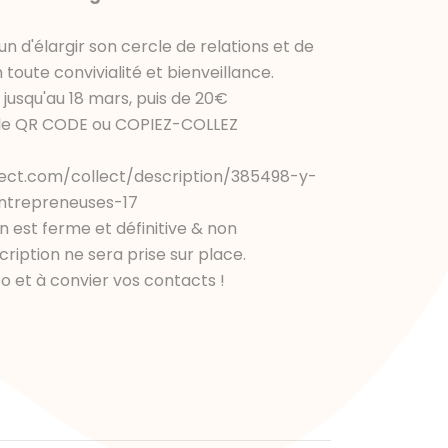
n d'élargir son cercle de relations et de
oute convivialité et bienveillance.
 jusqu'au 18 mars, puis de 20€
t le QR CODE ou COPIEZ-COLLEZ
ect.com/collect/description/385498-y-
ntrepreneuses-17
on est ferme et définitive & non
ription ne sera prise sur place.
nfo et à convier vos contacts !