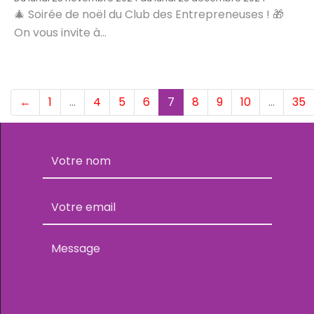
🎄 Soirée de noël du Club des Entrepreneuses ! 🎁
On vous invite à...
(current)
←
1
…
4
5
6
7
8
9
10
…
35