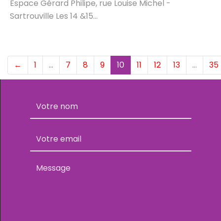
Espace Gérard Philipe, rue Louise Michel -
Sartrouville Les 14 &15...
(current)
←
1
…
7
8
9
10
11
12
13
…
35