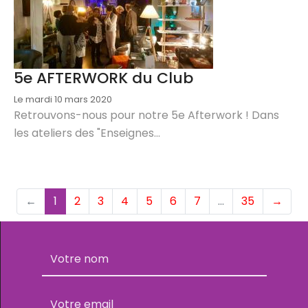
5e AFTERWORK du Club
Le mardi 10 mars 2020
Retrouvons-nous pour notre 5e Afterwork ! Dans
les ateliers des "Enseignes...
(current)
←
1
2
3
4
5
6
7
…
35
→