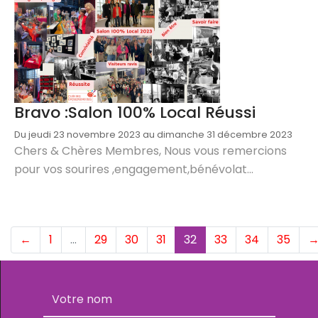
Bravo :Salon 100% Local Réussi
Du jeudi 23 novembre 2023 au dimanche 31 décembre 2023
Chers & Chères Membres, Nous vous remercions
pour vos sourires ,engagement,bénévolat...
(current)
←
1
…
29
30
31
32
33
34
35