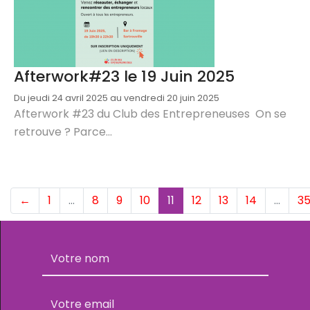
Afterwork#23 le 19 Juin 2025
Du jeudi 24 avril 2025 au vendredi 20 juin 2025
Afterwork #23 du Club des Entrepreneuses On se
retrouve ? Parce...
(current)
←
1
…
8
9
10
11
12
13
14
…
3