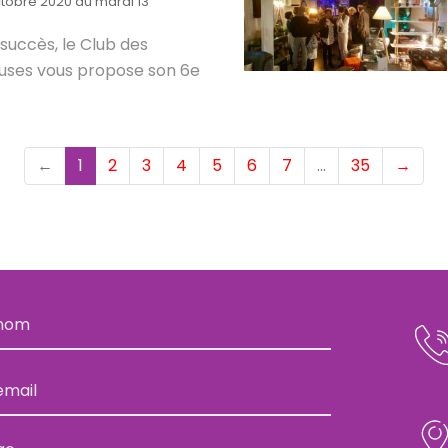
ctobre 2020 au mardi 13
 succès, le Club des
uses vous propose son 6e
(current)
←
1
2
3
4
5
6
7
…
35
→