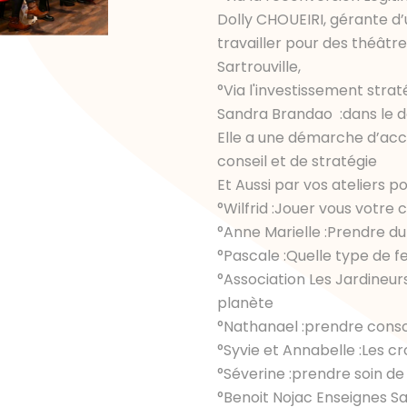
Dolly CHOUEIRI, gérante d’u
travailler pour des théât
Sartrouville,
°Via l'investissement strat
Sandra Brandao :dans le d
Elle a une démarche d’a
conseil et de stratégie
Et Aussi par vos ateliers p
°Wilfrid :Jouer vous votre c
°Anne Marielle :Prendre d
°Pascale :Quelle type de 
°Association Les Jardineurs
planète
°Nathanael :prendre cons
°Syvie et Annabelle :Les c
°Séverine :prendre soin de
°Benoit Nojac Enseignes Sa