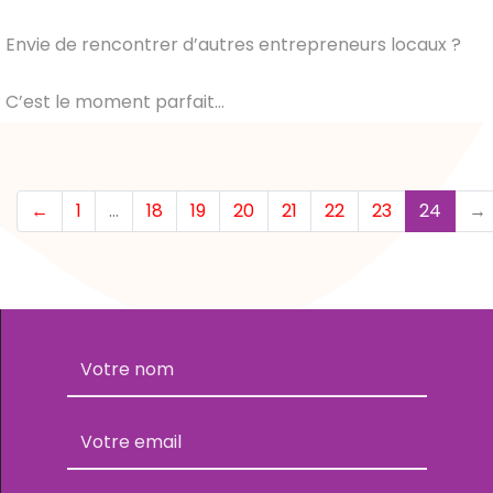
Envie de rencontrer d’autres entrepreneurs locaux ?
C’est le moment parfait...
(curr
←
1
…
18
19
20
21
22
23
24
→