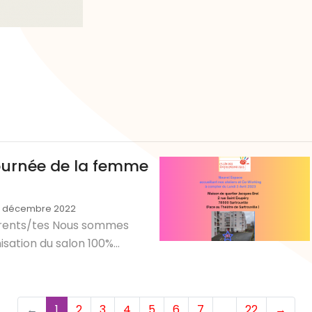
i
journée de la femme
4 décembre 2022
rents/tes Nous sommes
isation du salon 100%...
(current)
←
1
2
3
4
5
6
7
…
22
→