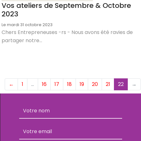
Vos ateliers de Septembre & Octobre
2023
Le mardi 31 octobre 2023
Chers Entrepreneuses -rs - Nous avons été ravies de
partager notre...
(curre
←
1
…
16
17
18
19
20
21
22
→