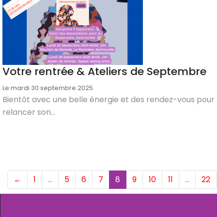
Votre rentrée & Ateliers de Septembre
Le mardi 30 septembre 2025
Bientôt avec une belle énergie et des rendez-vous pour
relancer son...
(current)
←
1
…
5
6
7
8
9
10
11
…
22