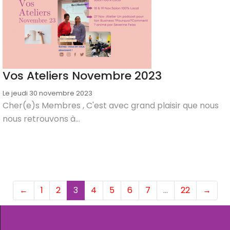
Vos Ateliers Novembre 2023
Le jeudi 30 novembre 2023
Cher(e)s Membres , C'est avec grand plaisir que nous
nous retrouvons à...
(current)
←
1
2
3
4
5
6
7
…
22
→